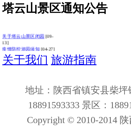
塔云山景区通知公告
关于塔云山景区闭园
[09-
13]
疫情防控游园须知
[04-27]
告示：教师节，塔云
[09-
关于我们
旅游指南
03]
塔云山景区客栈因改
[04-
12]
塔云山景区暂时闭园
[01-
03]
地址：陕西省镇安县柴坪镇
5月19日上半日休园的
[05-15]
18891593333 景区：18891
Copyright © 2010